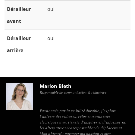
Dérailleur
oui
avant
Dérailleur
oui
arrière
Marion Bieth
Responsable de communication & rédactrice
Passionnée par la mobilité durable, j’explore
l’univers des voitures, vélos et trottinettes
électriques avec l’envie d’inspirer et d’informer sur
les alternatives écoresponsables de déplacement.
Mon objectif : partager ma passion et mes