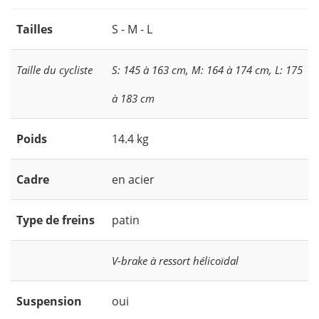
Tailles
S - M - L
Taille du cycliste
S: 145 à 163 cm, M: 164 à 174 cm, L: 175
à 183 cm
Poids
14.4 kg
Cadre
en acier
Type de freins
patin
V-brake à ressort hélicoïdal
Suspension
oui