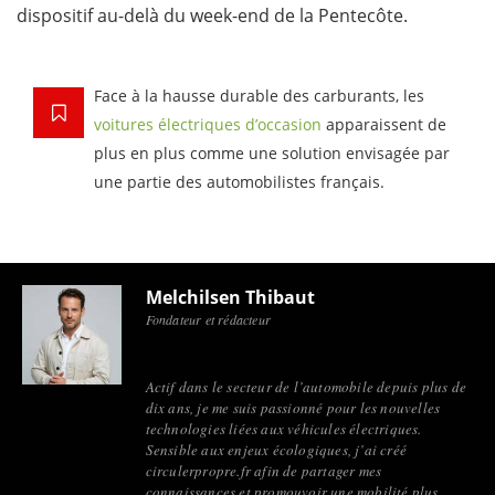
dispositif au-delà du week-end de la Pentecôte.
Face à la hausse durable des carburants, les
voitures électriques d’occasion
apparaissent de
plus en plus comme une solution envisagée par
une partie des automobilistes français.
Melchilsen Thibaut
Fondateur et rédacteur
Actif dans le secteur de l’automobile depuis plus de
dix ans, je me suis passionné pour les nouvelles
technologies liées aux véhicules électriques.
Sensible aux enjeux écologiques, j’ai créé
circulerpropre.fr afin de partager mes
connaissances et promouvoir une mobilité plus