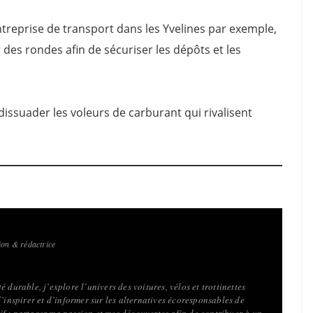
treprise de transport dans les Yvelines par exemple,
des rondes afin de sécuriser les dépôts et les
 dissuader les voleurs de carburant qui rivalisent
on & rédactrice
 durable, j’explore l’univers des voitures, vélos et trottinettes
d’inspirer et d’informer sur les alternatives écoresponsables de
f : partager ma passion et mes découvertes afin de contribuer à un