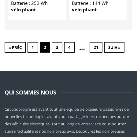
Batterie : 252 Wh
Batterie : 144 Wh
vélo pliant
vélo pliant
…
1
2
3
4
21
« PRÉC
SUIV »
QUI SOMMES NOUS
Circulerpropre est avant tout une équipe de plusieurs passionnés de
nouvelles technologies ayant voulu partager leurs recherches autour
des véhicules électriques. Tout au long de votre visite vous pourrez
suivre l’actualité et nos nombreux avis. Découvrez les nombreuses