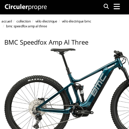
Menu
accueil
collection
vélo électrique
vélo électrique bmc
bmc speedfox amp al three
BMC Speedfox Amp Al Three