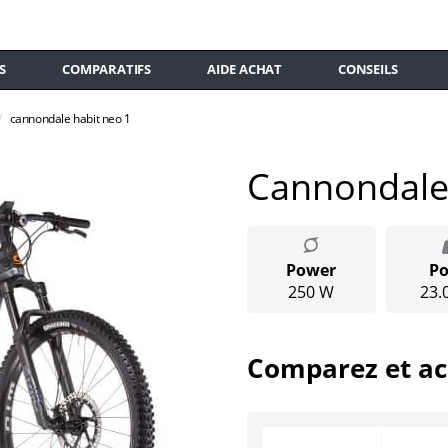
S
COMPARATIFS
AIDE ACHAT
CONSEILS
cannondale habit neo 1
Cannondale
Power
Po
250 W
23.
Comparez et ac