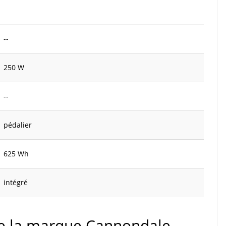
--
250 W
--
pédalier
625 Wh
intégré
 de la marque Cannondale