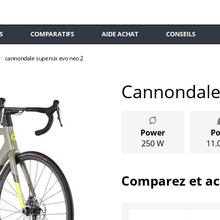
S
COMPARATIFS
AIDE ACHAT
CONSEILS
cannondale supersix evo neo 2
Cannondale
Power
Po
250 W
11.
Comparez et ac