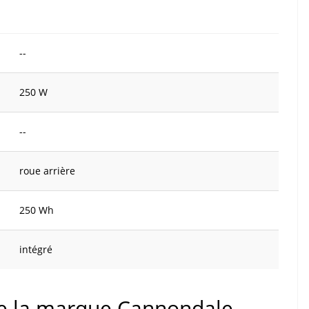
--
250 W
--
roue arrière
250 Wh
intégré
 de la marque Cannondale