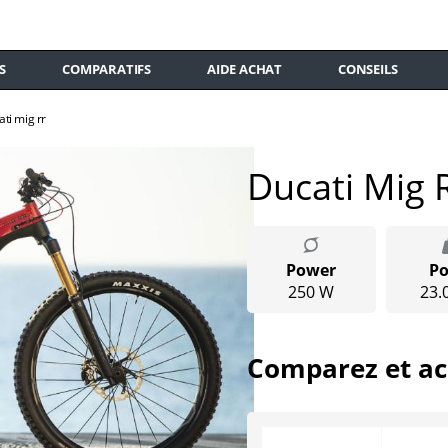
S
COMPARATIFS
AIDE ACHAT
CONSEILS
ati mig rr
Ducati Mig 
Power
Po
250 W
23.
Comparez et ac