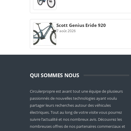
Scott Genius Eride 920
7 août 2026
QUI SOMMES NOUS
Circulerpropre est avant tout une équipe de plusieurs
passionnés de nouvelles technologies ayant voulu
partager leurs recherches autour des véhicules
électriques. Tout au long de votre visite vous pourrez
suivre l’actualité et nos nombreux avis. Découvrez les
nombreuses offres de nos partenaires commerciaux et