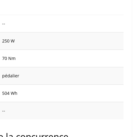
--
250 W
70 Nm
pédalier
504 Wh
--
de la concurrence