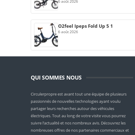
6 août 2026
O2feel Ipeps Fold Up 5 1
6 août 2026
QUI SOMMES NOUS
Circulerpropre est avant tout une équipe de plusieurs
passionnés de nouvelles technologies ayant voulu
partager leurs recherches autour des véhicules
électriques. Tout au long de votre visite vous pourrez
suivre l’actualité et nos nombreux avis. Découvrez les
nombreuses offres de nos partenaires commerciaux et