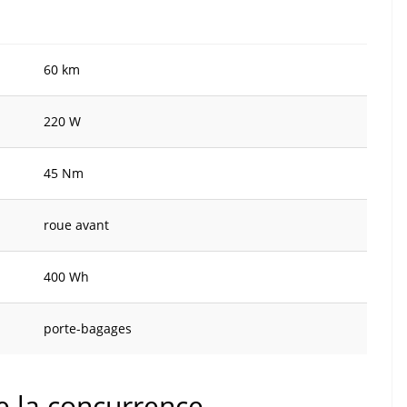
60 km
220 W
45 Nm
roue avant
400 Wh
porte-bagages
de la concurrence