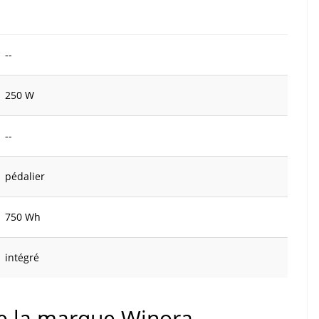
--
250 W
--
pédalier
750 Wh
intégré
de la marque Winora