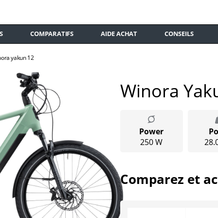
S
COMPARATIFS
AIDE ACHAT
CONSEILS
nora yakun 12
Winora Yak
Power
Po
250 W
28.
Comparez et ac