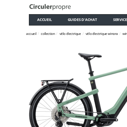
ACCUEIL
GUIDES D'ACHAT
SERVICE
accueil
collection
vélo électrique
vélo électrique winora
wi