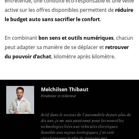
entretenue, une conduite éco-responsable et une veille
active sur les offres disponibles permettent de
réduire
le budget auto sans sacrifier le confort
.
En combinant
bon sens et outils numériques
, chacun
peut adapter sa manière de se déplacer et
retrouver
du pouvoir d’achat
, kilomètre après kilomètre.
Melchilsen Thibaut
Fondateur et rédacteur
Actif dans le secteur de l’automobile depuis plus de
dix ans, je me suis passionné pour les nouvelles
technologies liées aux véhicules électriques.
Sensible aux enjeux écologiques, j’ai créé
circulerpropre.fr afin de partager mes