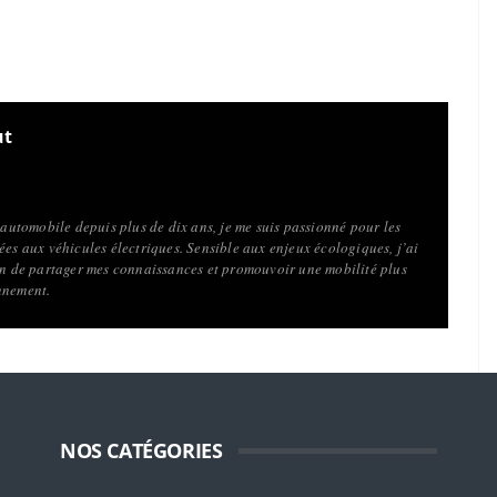
ut
l’automobile depuis plus de dix ans, je me suis passionné pour les
ées aux véhicules électriques. Sensible aux enjeux écologiques, j’ai
fin de partager mes connaissances et promouvoir une mobilité plus
nnement.
NOS CATÉGORIES