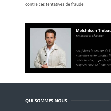
contre ces tentatives de fraude.
Melchilsen Thiba
Fondateur et rédacteur
Actif dans le secteur de 
nouvelles technologies li
créé circulerpropre.fr a
respectueuse de l’enviro
QUI SOMMES NOUS