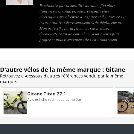
Passionnée par la mobilité durable, j’explore
l’univers des voitures, vélos et trottinettes
électriques avec l’envie d’inspirer et d’informer sur
les alternatives écoresponsables de déplacement.
Mon objectif : partager ma passion et mes
découvertes afin de contribuer à un avenir plus
propre et plus respectueux de l’environnement.
D'autre vélos de la même marque : Gitane
Retrouvez ci-dessous d'autres références vendu par la même
marque.
Gitane Titan 27.1
Avis et fiche technique complète