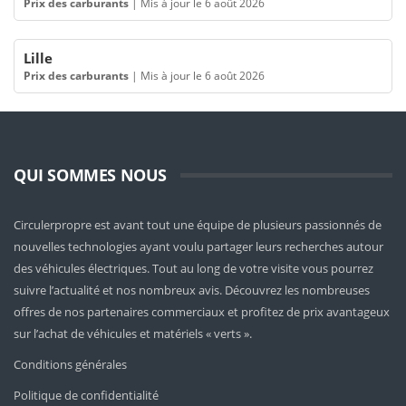
Prix des carburants
|
Mis à jour le 6 août 2026
Lille
Prix des carburants
|
Mis à jour le 6 août 2026
QUI SOMMES NOUS
Circulerpropre est avant tout une équipe de plusieurs passionnés de
nouvelles technologies ayant voulu partager leurs recherches autour
des véhicules électriques. Tout au long de votre visite vous pourrez
suivre l’actualité et nos nombreux avis. Découvrez les nombreuses
offres de nos partenaires commerciaux et profitez de prix avantageux
sur l’achat de véhicules et matériels « verts ».
Conditions générales
Politique de confidentialité