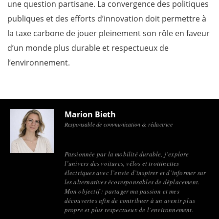
une question partisane. La convergence des politiques
publiques et des efforts d’innovation doit permettre à
la taxe carbone de jouer pleinement son rôle en faveur
d’un monde plus durable et respectueux de
l’environnement.
Marion Bieth
Responsable de communication & rédactrice
Passionnée par la mobilité durable, j’explore
l’univers des voitures, vélos et trottinettes
électriques avec l’envie d’inspirer et d’informer sur
les alternatives écoresponsables de déplacement.
Mon objectif : partager ma passion et mes
découvertes afin de contribuer à un avenir plus
propre et plus respectueux de l’environnement.