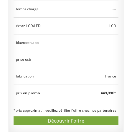
temps charge
---
écran LCD/LED
LCD
bluetooth app
prise usb
fabrication
France
prix
en promo
449,99€
*
*prix approximatif, veuillez vérifier l'offre chez nos partenaires
Découvrir l'offre