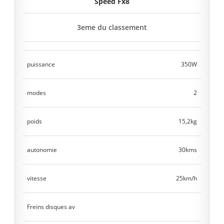
Speed Fx8
3eme du classement
puissance
350W
modes
2
poids
15,2kg
autonomie
30kms
vitesse
25km/h
Freins disques av