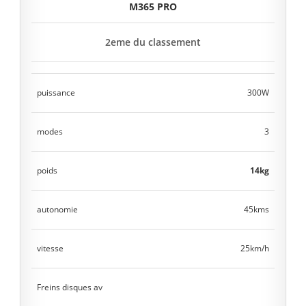
M365 PRO
2eme du classement
puissance
300W
modes
3
poids
14kg
autonomie
45kms
vitesse
25km/h
Freins disques av