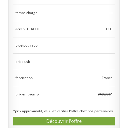
temps charge
---
écran LCD/LED
LCD
bluetooth app
prise usb
fabrication
France
prix
en promo
749,99€
*
*prix approximatif, veuillez vérifier l'offre chez nos partenaires
Découvrir l'offre