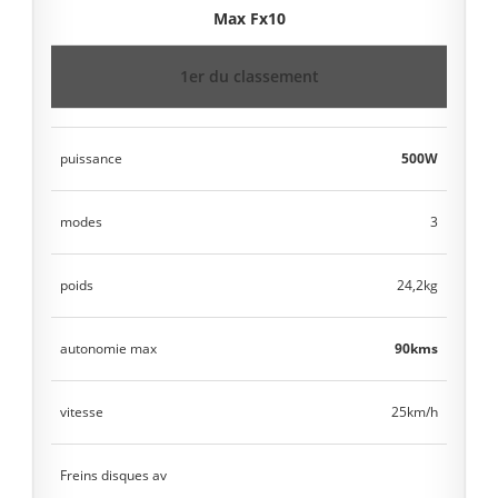
Max Fx10
1er du classement
puissance
500W
modes
3
poids
24,2kg
autonomie max
90kms
vitesse
25km/h
Freins disques av