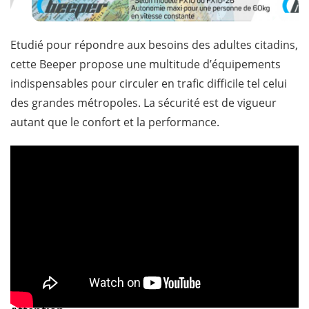
Etudié pour répondre aux besoins des adultes citadins,
cette Beeper propose une multitude d’équipements
indispensables pour circuler en trafic difficile tel celui
des grandes métropoles. La sécurité est de vigueur
autant que le confort et la performance.