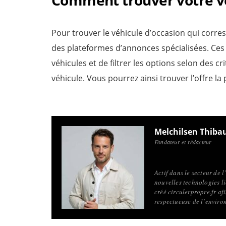
Pour trouver le véhicule d’occasion qui corres
des plateformes d’annonces spécialisées. Ce
véhicules et de filtrer les options selon des cri
véhicule. Vous pourrez ainsi trouver l’offre la
Melchilsen Thiba
Fondateur et rédacteur
Actif dans le secteur de 
nouvelles technologies li
créé circulerpropre.fr a
respectueuse de l’enviro