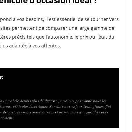
pond à vos besoins, il est essentiel de se tourner vers
s sites permettent de comparer une large gamme de
tères précis tels que l’autonomie, le prix ou l’état du
 plus adaptée à vos attentes.
ut
l’automobile depuis plus de dix ans, je me suis passionné pour les
ées aux véhicules électriques. Sensible aux enjeux écologiques, j’ai
fin de partager mes connaissances et promouvoir une mobilité plus
nnement.