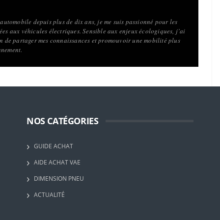
l’automobile depuis plus de dix ans, je me suis passionné pour les
ées aux véhicules électriques. Sensible aux enjeux écologiques, j’ai
fin de partager mes connaissances et promouvoir une mobilité plus
nnement.
NOS CATÉGORIES
GUIDE ACHAT
AIDE ACHAT VAE
DIMENSION PNEU
ACTUALITÉ