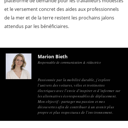
plateforme de demande pour les travailleurs modestes
et le versement concret des aides aux professionnels
de la mer et de la terre restent les prochains jalons
attendus par les bénéficiaires.
Marion Bieth
Responsable de communication & rédactrice
Passionnée par la mobilité durable, j’explore
l’univers des voitures, vélos et trottinettes
électriques avec l’envie d’inspirer et d’informer sur
les alternatives écoresponsables de déplacement.
Mon objectif : partager ma passion et mes
découvertes afin de contribuer à un avenir plus
propre et plus respectueux de l’environnement.