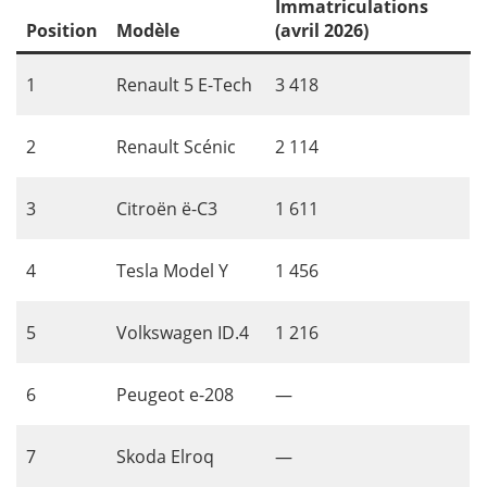
Immatriculations
Position
Modèle
(avril 2026)
1
Renault 5 E-Tech
3 418
2
Renault Scénic
2 114
3
Citroën ë-C3
1 611
4
Tesla Model Y
1 456
5
Volkswagen ID.4
1 216
6
Peugeot e-208
—
7
Skoda Elroq
—