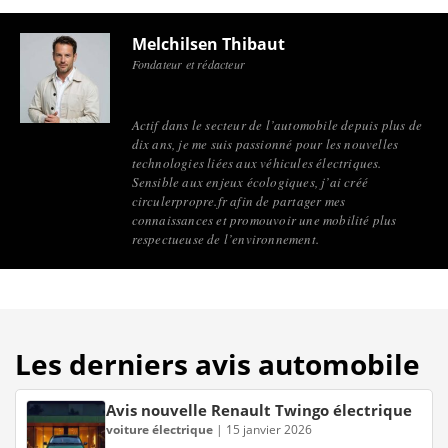
Melchilsen Thibaut
Fondateur et rédacteur
Actif dans le secteur de l’automobile depuis plus de
dix ans, je me suis passionné pour les nouvelles
technologies liées aux véhicules électriques.
Sensible aux enjeux écologiques, j’ai créé
circulerpropre.fr afin de partager mes
connaissances et promouvoir une mobilité plus
respectueuse de l’environnement.
Les derniers avis automobile
Avis nouvelle Renault Twingo électrique
voiture électrique
|
15 janvier 2026