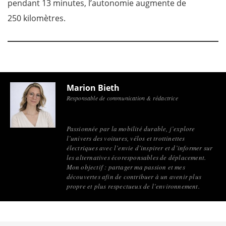
pendant 13 minutes, l’autonomie augmente de
250 kilomètres.
Marion Bieth
Responsable de communication & rédactrice
Passionnée par la mobilité durable, j’explore
l’univers des voitures, vélos et trottinettes
électriques avec l’envie d’inspirer et d’informer sur
les alternatives écoresponsables de déplacement.
Mon objectif : partager ma passion et mes
découvertes afin de contribuer à un avenir plus
propre et plus respectueux de l’environnement.