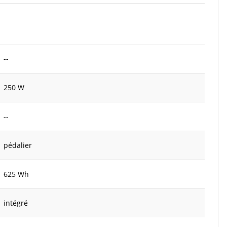
--
250 W
--
pédalier
625 Wh
intégré