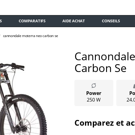
S
COMPARATIFS
AIDE ACHAT
CONSEILS
cannondale moterra neo carbon se
Cannondale
Carbon Se
Power
Po
250 W
24.
Comparez et ac