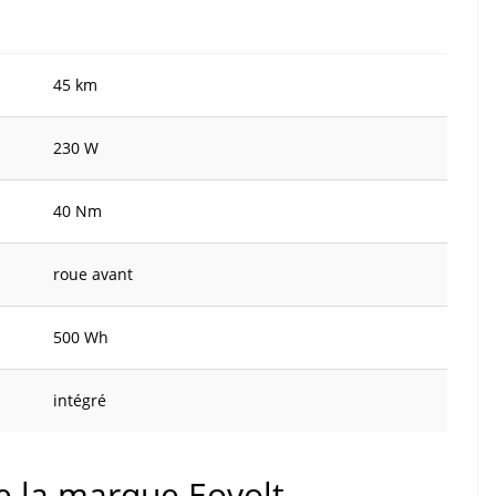
45 km
230 W
40 Nm
roue avant
500 Wh
intégré
de la marque Eovolt