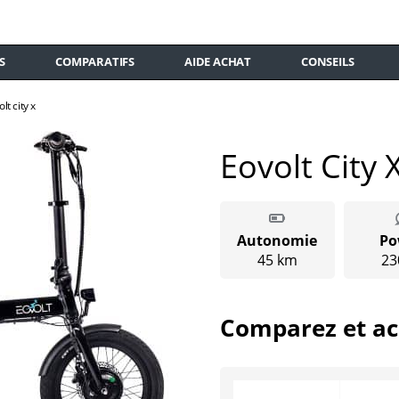
S
COMPARATIFS
AIDE ACHAT
CONSEILS
lt city x
Eovolt City 
Autonomie
Po
45 km
23
Comparez et ac