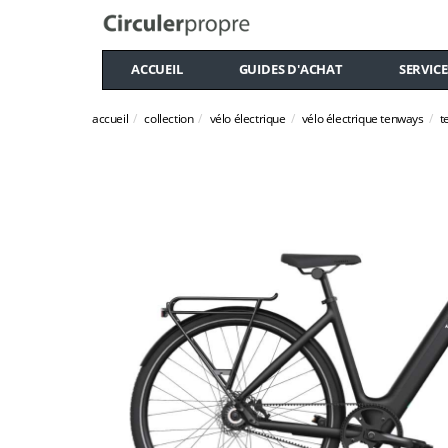
ACCUEIL
GUIDES D'ACHAT
SERVICE
accueil
collection
vélo électrique
vélo électrique tenways
t