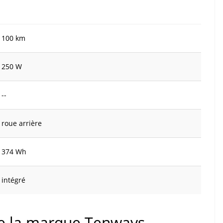
100 km
250 W
--
roue arrière
374 Wh
intégré
 de la marque Tenways