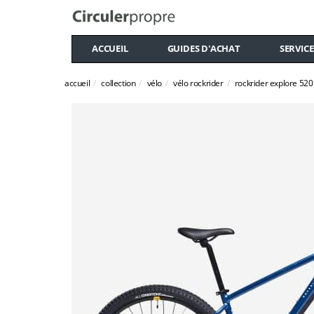
ACCUEIL
GUIDES D'ACHAT
SERVICE
accueil
collection
vélo
vélo rockrider
rockrider explore 520