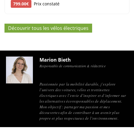
799.00€
Prix constaté
Découvrir tous les vélos électriques
Marion Bieth
Responsable de communication & rédactrice
Passionnée par la mobilité durable, j’explore
l’univers des voitures, vélos et trottinettes
électriques avec l’envie d’inspirer et d’informer sur
les alternatives écoresponsables de déplacement.
Mon objectif : partager ma passion et mes
découvertes afin de contribuer à un avenir plus
propre et plus respectueux de l’environnement.