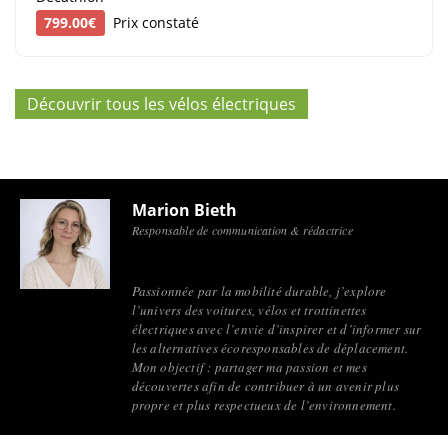
799.00€
Prix constaté
Découvrir tous les vélos électriques
Marion Bieth
Responsable de communication & rédactrice
Passionnée par la mobilité durable, j’explore
l’univers des voitures, vélos et trottinettes
électriques avec l’envie d’inspirer et d’informer sur
les alternatives écoresponsables de déplacement.
Mon objectif : partager ma passion et mes
découvertes afin de contribuer à un avenir plus
propre et plus respectueux de l’environnement.