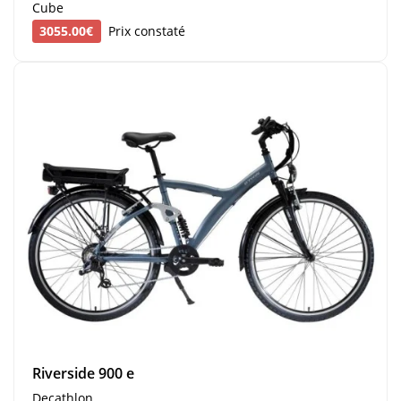
Cube
3055.00€
Prix constaté
Riverside 900 e
Decathlon