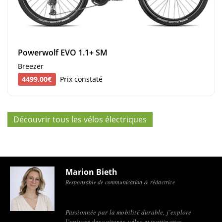
Powerwolf EVO 1.1+ SM
Breezer
4499.00€
Prix constaté
Découvrir tous les vélos électriques
Marion Bieth
Responsable de communication & rédactrice
Passionnée par la mobilité durable, j’explore
l’univers des voitures, vélos et trottinettes