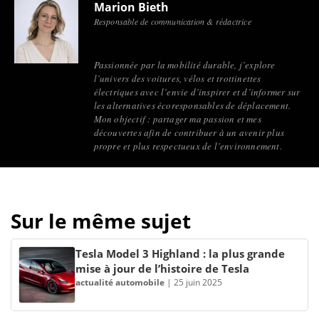
Marion Bieth
Responsable de communication & rédactrice
Passionnée par la mobilité durable, j’explore
l’univers des voitures, vélos et trottinettes
électriques avec l’envie d’inspirer et d’informer sur
les alternatives écoresponsables de déplacement.
Mon objectif : partager ma passion et mes
découvertes afin de contribuer à un avenir plus
propre et plus respectueux de l’environnement.
Sur le même sujet
Tesla Model 3 Highland : la plus grande
mise à jour de l’histoire de Tesla
actualité automobile
|
25 juin 2025