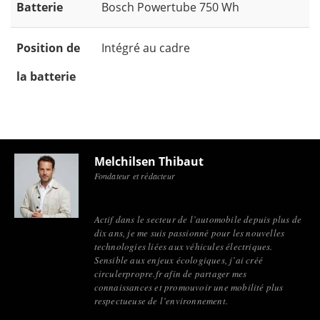
Batterie
Bosch Powertube 750 Wh
Position de
Intégré au cadre
la batterie
Melchilsen Thibaut
Fondateur et rédacteur
Actif dans le secteur de l’automobile depuis plus de
dix ans, je me suis passionné pour les nouvelles
technologies liées aux véhicules électriques.
Sensible aux enjeux écologiques, j’ai créé
circulerpropre.fr afin de partager mes
connaissances et promouvoir une mobilité plus
respectueuse de l’environnement.