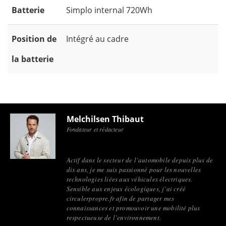
Batterie
Simplo internal 720Wh
Position de
Intégré au cadre
la batterie
Melchilsen Thibaut
Fondateur et rédacteur
Actif dans le secteur de l’automobile depuis plus de
dix ans, je me suis passionné pour les nouvelles
technologies liées aux véhicules électriques.
Sensible aux enjeux écologiques, j’ai créé
circulerpropre.fr afin de partager mes
connaissances et promouvoir une mobilité plus
respectueuse de l’environnement.