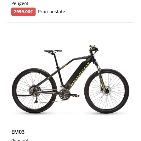
Peugeot
2999.00€
Prix constaté
EM03
Peugeot