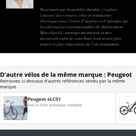
Passionnée par la mobilité durable, j’explore
l’univers des voitures, vélos et trottinettes
électriques avec l’envie d’inspirer et d’informer sur
les alternatives écoresponsables de déplacement.
Mon objectif : partager ma passion et mes
découvertes afin de contribuer à un avenir plus
propre et plus respectueux de l’environnement.
D'autre vélos de la même marque : Peugeot
Retrouvez ci-dessous d'autres références vendu par la même
marque.
Peugeot eLC01
Avis et fiche technique complète