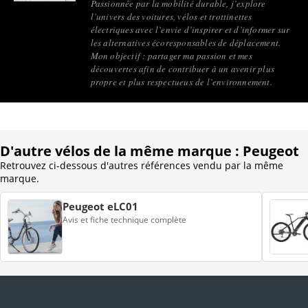
Passionnée par la mobilité durable, j’explore
l’univers des voitures, vélos et trottinettes
électriques avec l’envie d’inspirer et d’informer sur
les alternatives écoresponsables de déplacement.
Mon objectif : partager ma passion et mes
découvertes afin de contribuer à un avenir plus
propre et plus respectueux de l’environnement.
D'autre vélos de la même marque : Peugeot
Retrouvez ci-dessous d'autres références vendu par la même
marque.
Peugeot eLC01
Avis et fiche technique complète