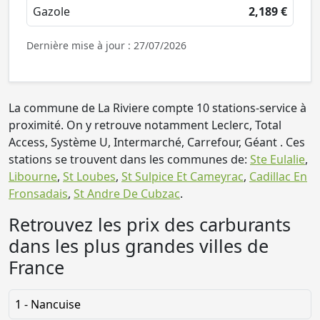
Gazole
2,189 €
Dernière mise à jour : 27/07/2026
La commune de La Riviere compte 10 stations-service à
proximité. On y retrouve notamment Leclerc, Total
Access, Système U, Intermarché, Carrefour, Géant . Ces
stations se trouvent dans les communes de:
Ste Eulalie
,
Libourne
,
St Loubes
,
St Sulpice Et Cameyrac
,
Cadillac En
Fronsadais
,
St Andre De Cubzac
.
Retrouvez les prix des carburants
dans les plus grandes villes de
France
1 - Nancuise