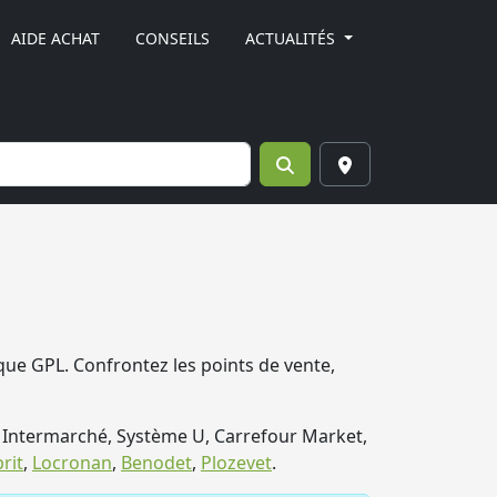
AIDE ACHAT
CONSEILS
ACTUALITÉS
que GPL. Confrontez les points de vente,
 Intermarché, Système U, Carrefour Market,
rit
,
Locronan
,
Benodet
,
Plozevet
.