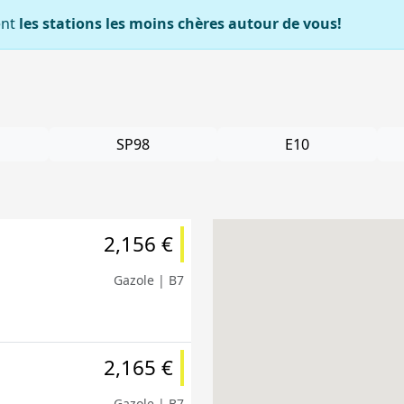
ent
les stations les moins chères autour de vous!
SP98
E10
2,156 €
Gazole | B7
2,165 €
Gazole | B7