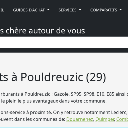
IL
GUIDES D'ACHAT
SERVICES
COMPARATIFS
ns chère autour de vous
s à Pouldreuzic (29)
burants à Pouldreuzic : Gazole, SP95, SP98, E10, E85 ainsi 
ez le plein le plus avantageux dans votre commune.
ns-service à proximité. On y retrouve notamment Leclerc,
trouvent dans les communes de:
Douarnenez
,
Quimper
,
Comb