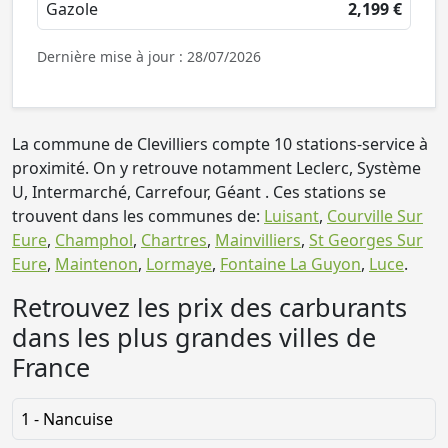
Gazole
2,199 €
Dernière mise à jour : 28/07/2026
La commune de Clevilliers compte 10 stations-service à
proximité. On y retrouve notamment Leclerc, Système
U, Intermarché, Carrefour, Géant . Ces stations se
trouvent dans les communes de:
Luisant
,
Courville Sur
Eure
,
Champhol
,
Chartres
,
Mainvilliers
,
St Georges Sur
Eure
,
Maintenon
,
Lormaye
,
Fontaine La Guyon
,
Luce
.
Retrouvez les prix des carburants
dans les plus grandes villes de
France
1 - Nancuise