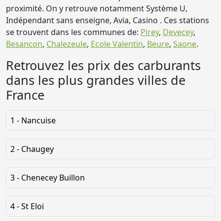
proximité. On y retrouve notamment Système U,
Indépendant sans enseigne, Avia, Casino . Ces stations
se trouvent dans les communes de:
Pirey
,
Devecey
,
Besancon
,
Chalezeule
,
Ecole Valentin
,
Beure
,
Saone
.
Retrouvez les prix des carburants
dans les plus grandes villes de
France
1 - Nancuise
2 - Chaugey
3 - Chenecey Buillon
4 - St Eloi