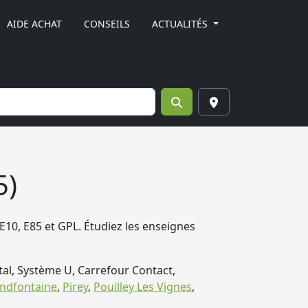
AIDE ACHAT
CONSEILS
ACTUALITÉS
5)
E10, E85 et GPL. Étudiez les enseignes
al, Système U, Carrefour Contact,
ndfontaine
,
Pirey
,
Pouilley Les Vignes
,