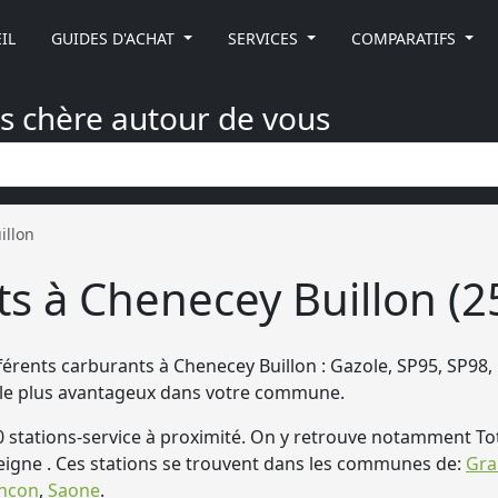
IL
GUIDES D'ACHAT
SERVICES
COMPARATIFS
ns chère autour de vous
illon
ts à Chenecey Buillon (2
érents carburants à Chenecey Buillon : Gazole, SP95, SP98, 
in le plus avantageux dans votre commune.
tations-service à proximité. On y retrouve notamment Tot
igne . Ces stations se trouvent dans les communes de:
Gra
ncon
,
Saone
.