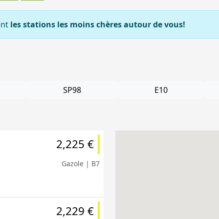
ent
les stations les moins chères autour de vous!
SP98
E10
2,225 €
Gazole | B7
2,229 €