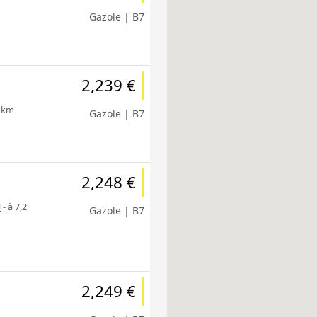
Gazole | B7
2,239 €
8 km
Gazole | B7
2,248 €
U
- à 7,2
Gazole | B7
2,249 €