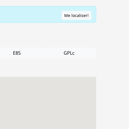
Me localiser!
E85
GPLc