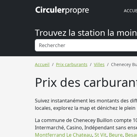
ACCUE
Trouvez la station la moi
Accueil
Prix carburants
Villes
Chenecey Bu
Prix des carburan
Suivez instantanément les montants des diff
locales, explorez la map et dénichez le ple
La commune de Chenecey Buillon compte 10 s
Intermarché, Casino, Indépendant sans ense
Montferrand Le Chateau
,
St Vit
,
Beure
,
Besa