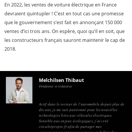
En 2022, les ventes de voiture électrique en France
devraient quintupler ! C’est en tout cas une promesse
que le gouvernement s’est fait en annonçant 150 000
ventes d’ici trois ans. On espère, quoi qu’il en soit, que
les constructeurs français sauront maintenir le cap de
2018.
Melchilsen Thibaut
Fondateur et rédacteur
Actif dans le secteur de l’automobile depuis plus de
dix ans, je me suis passionné pour les nouvelles
technologies liées aux véhicules électriques.
Sensible aux enjeux écologiques, j’ai créé
circulerpropre.fr afin de partager mes