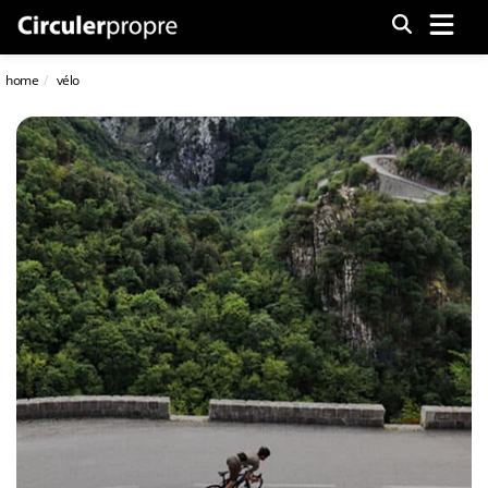
Menu
home
vélo