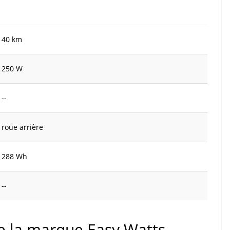
40 km
250 W
--
roue arrière
288 Wh
--
de la marque Easy Watts