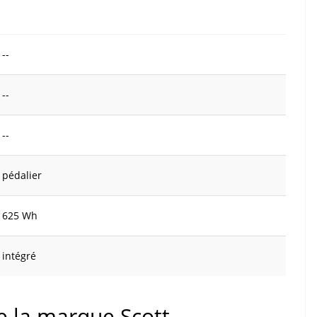
--
--
--
pédalier
625 Wh
intégré
de la marque Scott