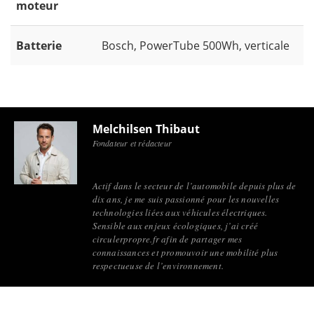
moteur
Batterie
Bosch, PowerTube 500Wh, verticale
Melchilsen Thibaut
Fondateur et rédacteur
Actif dans le secteur de l’automobile depuis plus de
dix ans, je me suis passionné pour les nouvelles
technologies liées aux véhicules électriques.
Sensible aux enjeux écologiques, j’ai créé
circulerpropre.fr afin de partager mes
connaissances et promouvoir une mobilité plus
respectueuse de l’environnement.