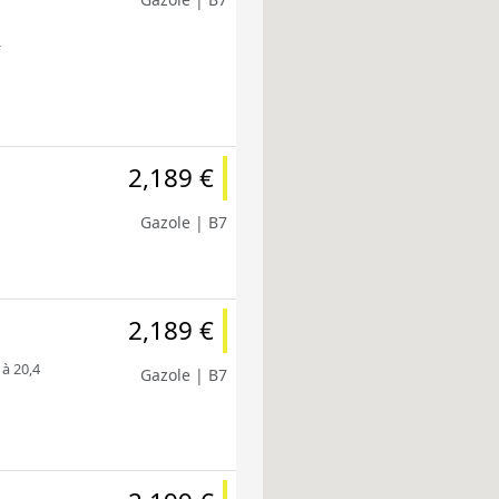
-
2,189 €
Gazole | B7
2,189 €
 à 20,4
Gazole | B7