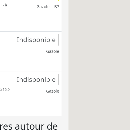
T
- à
Gazole | B7
Indisponible
Gazole
Indisponible
à 15,9
Gazole
ères autour de