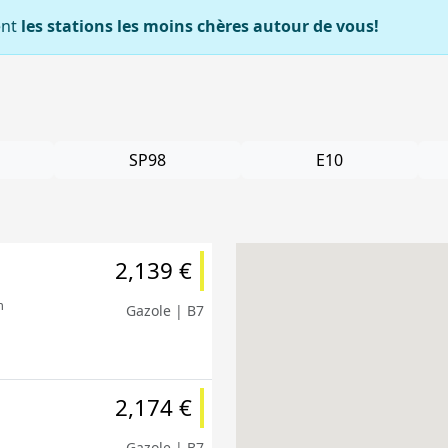
ent
les stations les moins chères autour de vous!
SP98
E10
2,139 €
m
Gazole | B7
2,174 €
Gazole | B7