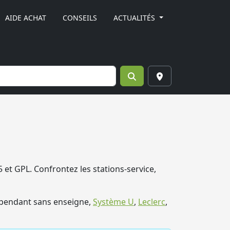
AIDE ACHAT
CONSEILS
ACTUALITÉS
 et GPL. Confrontez les stations-service,
épendant sans enseigne,
Système U
,
Leclerc
,