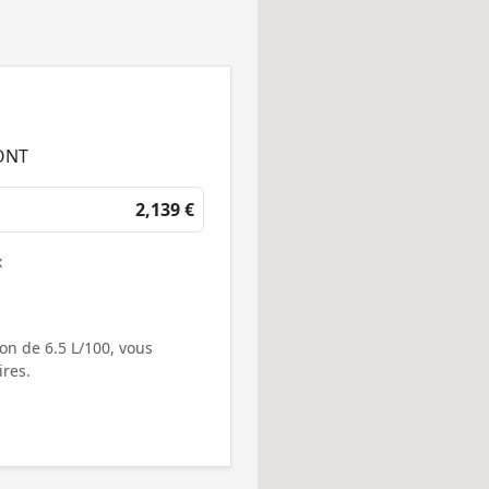
ONT
2,139 €
x
on de 6.5 L/100, vous
res.