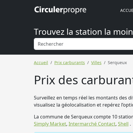
ACCUE
Trouvez la station la moi
Accueil
Prix carburants
Villes
Serqueux
Prix des carburan
Surveillez en temps réel les montants des di
visualisez la géolocalisation et repérez l’op
La commune de Serqueux compte 10 station
Simply Market
,
Intermarché Contact
,
Shell
.