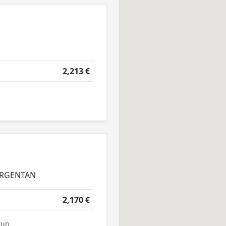
2,213 €
 ARGENTAN
2,170 €
run