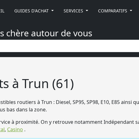
IL
GUIDES D'ACHAT
SERVICES
COMPARATIFS
ns chère autour de vous
s à Trun (61)
ibles routiers à Trun : Diesel, SP95, SP98, E10, E85 ainsi qu
lus bas dans la zone.
vice à proximité. On y retrouve notamment Indépendant s
tal
,
Casino
.