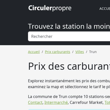
ACCUE
Trouvez la station la moi
Accueil
Prix carburants
Villes
Trun
Prix des carburant
Explorez instantanément les prix des combust
examinez la map et sélectionnez le tarif le p
La commune de Trun compte 10 stations-ser
Contact
,
Intermarché
, Carrefour Market,
To