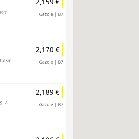
2,159 €
19,7
Gazole | B7
2,170 €
11,8 km
Gazole | B7
2,189 €
S
- à
Gazole | B7