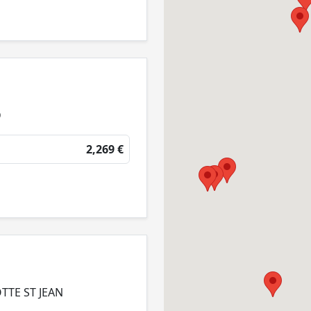
D
2,269 €
TTE ST JEAN