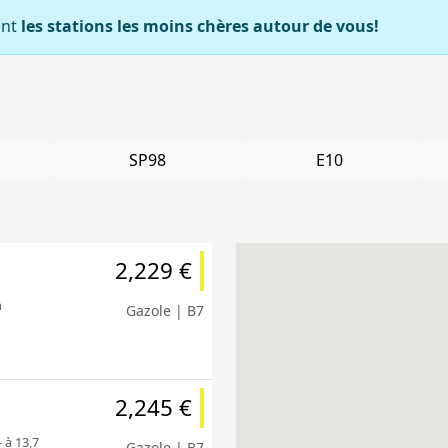
ent
les stations les moins chères autour de vous!
SP98
E10
2,229 €
m
Gazole | B7
2,245 €
- à 13,7
Gazole | B7