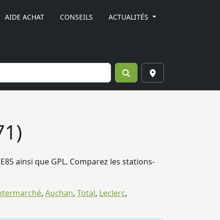
AIDE ACHAT
CONSEILS
ACTUALITÉS
71)
, E85 ainsi que GPL. Comparez les stations-
ntermarché
,
Auchan
,
Total
,
Leclerc
,