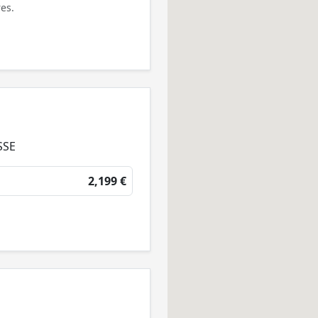
es.
SSE
2,199 €