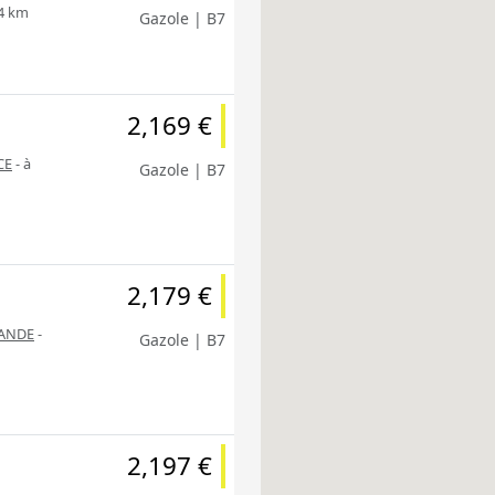
,4 km
Gazole | B7
2,169 €
CE
- à
Gazole | B7
2,179 €
RANDE
-
Gazole | B7
2,197 €