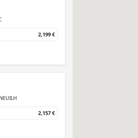
C
2,199 €
INEUILH
2,157 €