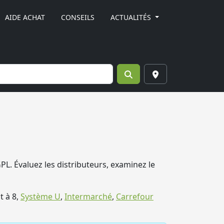
AIDE ACHAT
CONSEILS
ACTUALITÉS
GPL. Évaluez les distributeurs, examinez le
it à 8,
Système U
,
Intermarché
,
Carrefour