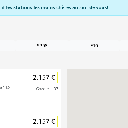
ent
les stations les moins chères autour de vous!
SP98
E10
2,157 €
 à 14,6
Gazole | B7
2,157 €