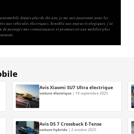
l’automobile depuis plus de dix ans, je me suis passionné pour les
ées aux véhicules électriques. Sensible aux enjeux écologiques, j’ai
fin de partager mes connaissances et promouvoir une mobilité plus
nnement.
obile
Avis Xiaomi SU7 Ultra électrique
voiture électrique
|
19 septembre 2025
Avis DS 7 Crossback E-Tense
voiture hybride
|
2 octobre 2025