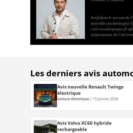
Actif dans le secteur de 
nouvelles technologies li
créé circulerpropre.fr a
respectueuse de l’enviro
Les derniers avis autom
Avis nouvelle Renault Twingo
électrique
voiture électrique
|
15 janvier 2026
Avis Volvo XC60 hybride
rechargeable