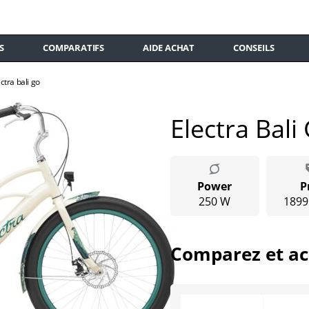
S
COMPARATIFS
AIDE ACHAT
CONSEILS
ctra bali go
Electra Bali
Power
P
250 W
1899
Comparez et ac