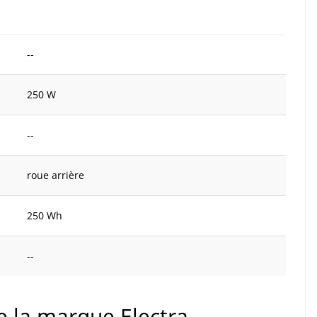
--
250 W
--
roue arrière
250 Wh
--
de la marque Electra