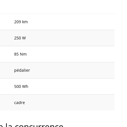
209 km
250 W
85 Nm
pédalier
500 Wh
cadre
de la concurrence